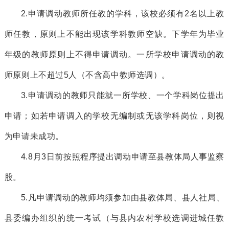
2
.申请调动教师所任教的学科，该校必须有
2
名以上教
师
任教
，原则上不能出现该学科教师空缺。
下学年为毕业
年级的教师原则上不得申请调动。
一所学校申请调动的教
师原则上不超过
5人（不含高中教师选调）。
3
.申请调动的教师只能就一所学校、一个学科岗位提出
申请；如若申请调入的学校无编制或无该学科岗位，则视
为申请未成功。
4
.
8
月
3
日前按照
程序
提出调动申请至
县
教体局人事监察
股。
5
.
凡
申请调动的教师均须参加由
县
教体局、
县
人社局、
县委
编办组织的统一考试
（
与县内农村学校选调进城任教