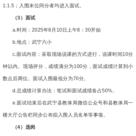
1:1.5；
入围
末位同分者均进入面试。
（
3
）
面试
a.时间：
2025
年
8
月
10
日
上午
8：30开始
b.地点：武宁六小
c.
面试内容：采取现场说课的方式进行，说课时间
10分
钟以内。现场评分，成绩满分为100分，面试成绩计算到小
数点后两位。面试
入围
最低分为70分。
d
.
总成绩计算办法：笔试和面试成绩各占
50%。
e.面
试结束后在
武宁县教体局微信公众号和县教体局一
楼大厅公告栏同步公布
拟
入围
人员名单等事项。
（
4
）
选岗