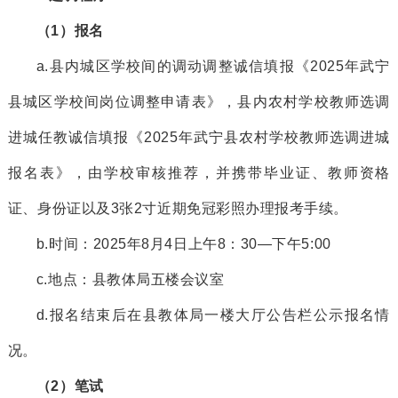
（
1
）
报名
a.
县内城区学校间的调动调整
诚信填报
《
2025年武宁
县城区学校间岗位调整申请表
》，县内农村学校教师选调
进城任教
诚信填报《
2025
年武宁县
农村学校教师
选调
进城
报名表》，由学校审核
推荐
，并携带毕业证、教师资格
证、身份证
以及
3张
2寸近期免冠彩照办理报考手续。
b.时间：
2025年8月4日上午8：30—下午5:00
c.地点：县教体局五楼会议室
d.报名结束后在
县
教体局一楼大厅
公告栏
公示报名情
况。
（
2
）
笔试