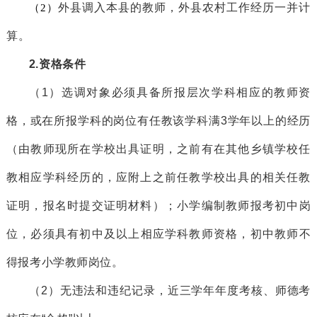
外县调入本县的教师，外县农村工作经历一并计
（2）
算
。
2.
资格条件
（
1
）
选调对象必须具备所报层次学科相应的教师资
格，或在所报学科的岗位有任教该学科满
3学年以上的经历
（由教师现所在学校出具证明，之前有在其他乡镇学校任
教相应学科经历的，应附上之前任教学校出具的相关任教
证明，报名时
提
交证明材料）；
小学编制教师报考
初中
岗
位
，
必须
具
有
初中
及
以上
相应学科
教师资格，
初中教师不
得报考小学教师岗位。
（
2
）
无违法和违纪记录，近三学年年度考核、师德考