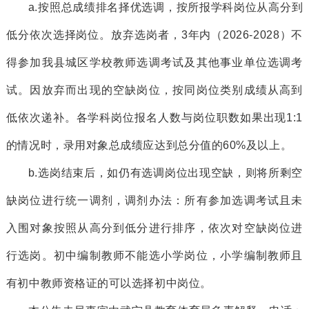
a
.按照
总
成绩排
名
择优选调
，
按所报学科岗位从高分到
低分依次选择岗位。放弃选岗
者，
3年内（2026-2028）不
得参加我县城区学校教师选调考试及其他事业单位选调考
试
。因放弃而出现的空缺岗位，按同岗位类别成绩
从
高
到
低依次递补。
各学科岗位报名人数与岗位职数如果出现
1:1
的情况时，录用对象
总成绩应达到总分值
的
60%及以上。
b
.选岗结束后，如仍有选调岗位出现空缺，则将所剩空
缺岗位进行统一调剂，调剂办法：所有参加选调考试且未
入围
对象按照从高分到低分进行排序，依次对空缺岗位进
行选岗
。
初中编制教师不能选小学岗位，小学编制教师且
有初中教师资格证的可以选择初中岗位。