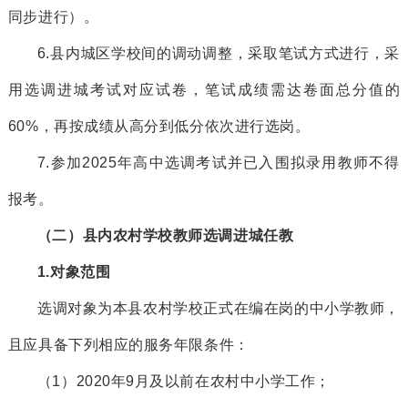
同步进行
）
。
6
.县内城区学校间
的
调动
调整，采取笔试方式进行，
采
用
选调进城考试对应
试卷
，
笔试成绩需达卷面总分值的
60%，再按
成绩从高分到低分依次进行选岗。
7.
参加
2025年
高中选调考试并已入围拟录用教师不得
报考。
（
二
）县内
农村
学校
教师选调进城任教
1.对象
范围
选调对象为本县农村学校
正式在编在岗的中小学教师，
且应具备下列相应的服务年限条件：
（
1
）
2020
年
9月及以前在农村中小学工作；