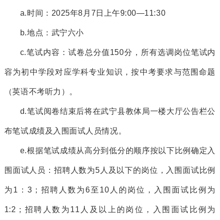
a.时间：
2025
年
8
月
7
日上午
9:00—11:30
b.地点：武宁六小
c.
笔试内容：
试卷总分值
150分
，所有选调岗位笔试内
容为初中学段对应学科专业知识，
按中考要求与范围命题
（英语不考听力）
。
d.笔试阅卷结束后将在
武宁县教体局一楼大厅公告栏公
布笔试成绩及
入围
面试人员情况
。
e.根据笔试成绩从高分到低分的顺序按以下比例确定
入
围
面试人员：
招聘人数为
5人及以下的岗位，
入围
面试比例
为
1：3
；招聘人数为
6至10人的岗位，
入围
面试比例为
1:2；招聘人数为11人及以上的岗位，
入围
面试比例为