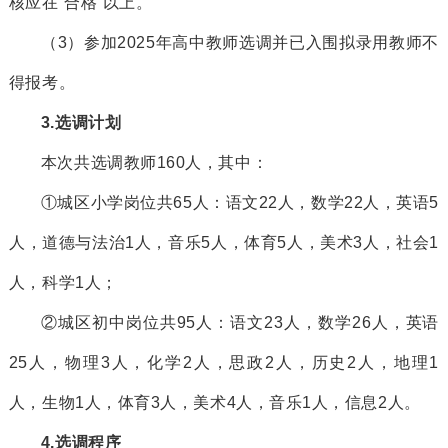
核应在
“合格”以上。
（
3
）参加
2025年
高中教师选调并已
入围
拟录用教师不
得报考。
3.
选调计划
本次共
选调教师
160
人，其中：
①城区小学岗位共
65
人
：语文
22人，数学22人，英语5
人，道德与法治1人，音乐5人，体育5人，美术3人，社会1
人，科学1人
；
②城区初中岗位共
95
人
：语文
23人，数学26人，英语
25人，物理3人，
化学
2人，
思政
2人，历史2人，
地理
1
人，生物1人，
体育
3人，美术4人，
音乐
1人，
信息
2人。
4
.选调程序